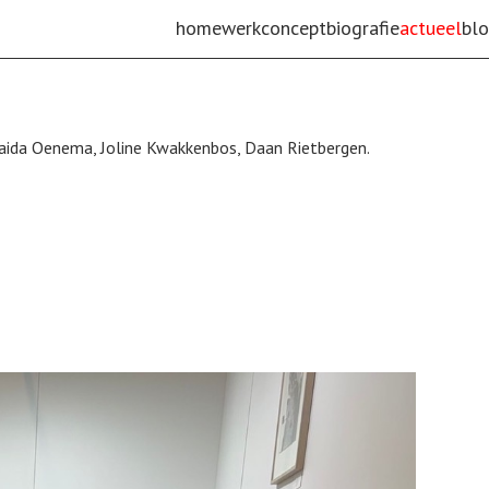
home
werk
concept
biografie
actueel
bl
Zaida Oenema, Joline Kwakkenbos, Daan Rietbergen.