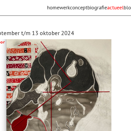
home
werk
concept
biografie
actueel
bl
ptember t/m 13 oktober 2024